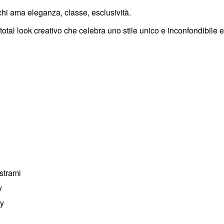
chi ama eleganza, classe, esclusività.
l look creativo che celebra uno stile unico e inconfondibile e il
strami
y
cy